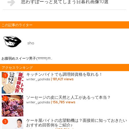
思わずぼーっと見てしまう日暮れ画像10選
この記事のライター
sho
お腹弱めスイーツ男子(??????)??...
アクセスランキング
キッチンバイトでも調理師資格を取れる！
writer_yoshida
| 181,421 views
ソーセージの皮に天然と人工があるって本当？
writer_yoshida
| 156,785 views
ケーキ屋バイトの志望動機は？面接前に知っておきたい
おすすめ回答例をご紹介♪