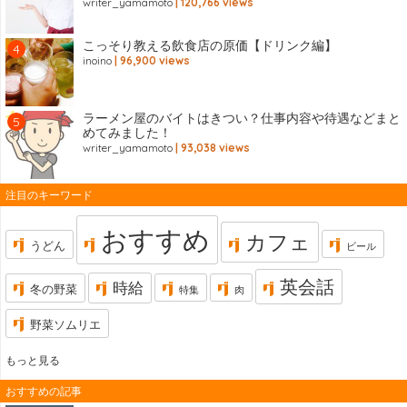
writer_yamamoto
| 120,766 views
こっそり教える飲食店の原価【ドリンク編】
inoino
| 96,900 views
ラーメン屋のバイトはきつい？仕事内容や待遇などまと
めてみました！
writer_yamamoto
| 93,038 views
注目のキーワード
おすすめ
カフェ
うどん
ビール
英会話
時給
冬の野菜
特集
肉
野菜ソムリエ
もっと見る
おすすめの記事