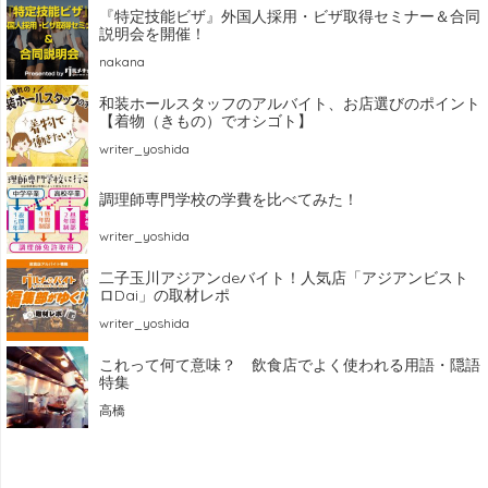
『特定技能ビザ』外国人採用・ビザ取得セミナー＆合同
説明会を開催！
nakana
和装ホールスタッフのアルバイト、お店選びのポイント
【着物（きもの）でオシゴト】
writer_yoshida
調理師専門学校の学費を比べてみた！
writer_yoshida
二子玉川アジアンdeバイト！人気店「アジアンビスト
ロDai」の取材レポ
writer_yoshida
これって何て意味？ 飲食店でよく使われる用語・隠語
特集
高橋