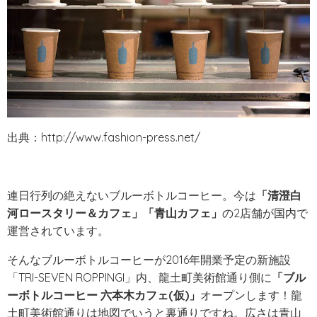
出典：
http://www.fashion-press.net/
連日行列の絶えないブルーボトルコーヒー。今は
「清澄白
河ロースタリー＆カフェ」「青山カフェ」
の2店舗が国内で
運営されています。
そんなブルーボトルコーヒーが2016年開業予定の新施設
「TRI-SEVEN ROPPINGI」内、龍土町美術館通り側に
「ブル
ーボトルコーヒー 六本木カフェ(仮)」
オープンします！龍
土町美術館通りは地図でいうと裏通りですね。広さは青山