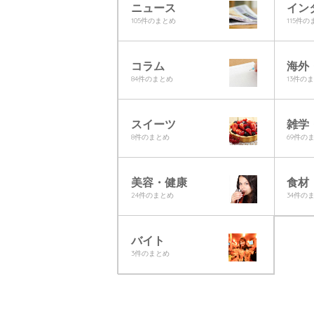
ニュース
イン
105件のまとめ
115件
コラム
海外
84件のまとめ
13件の
スイーツ
雑学
8件のまとめ
69件の
美容・健康
食材
24件のまとめ
34件の
バイト
3件のまとめ