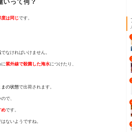
違いって何？
鮮度は同じ
です。
域
でなければいけません。
めに
紫外線で殺菌した海水
につけたり、
ままの状態
で出荷されます。
いので、
すめ
です。
ではないようですね。