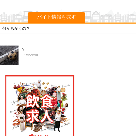
バイト情報を探す
、何がちがうの？
kj
I ? football...