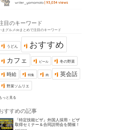
writer_yamamoto
| 93,034 views
注目のキーワード
いまグルメdeまとめで注目のキーワード
おすすめ
うどん
カフェ
冬の野菜
ビール
英会話
時給
特集
肉
野菜ソムリエ
もっと見る
おすすめの記事
『特定技能ビザ』外国人採用・ビザ
取得セミナー＆合同説明会を開催！
nakana