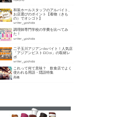
和装ホールスタッフのアルバイト、
お店選びのポイント【着物（きも
の）でオシゴト】
writer_yoshida
調理師専門学校の学費を比べてみ
た！
writer_yoshida
二子玉川アジアンdeバイト！人気店
「アジアンビストロDai」の取材レ
ポ
writer_yoshida
これって何て意味？ 飲食店でよく
使われる用語・隠語特集
高橋