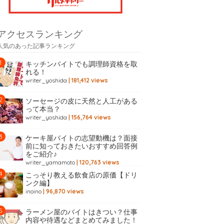
アクセスランキング
人気のあった記事ランキング
キッチンバイトでも調理師資格を取
れる！
writer_yoshida
| 181,412 views
ソーセージの皮に天然と人工がある
って本当？
writer_yoshida
| 156,764 views
ケーキ屋バイトの志望動機は？面接
前に知っておきたいおすすめ回答例
をご紹介♪
writer_yamamoto
| 120,763 views
こっそり教える飲食店の原価【ドリ
ンク編】
inoino
| 96,870 views
ラーメン屋のバイトはきつい？仕事
内容や待遇などまとめてみました！