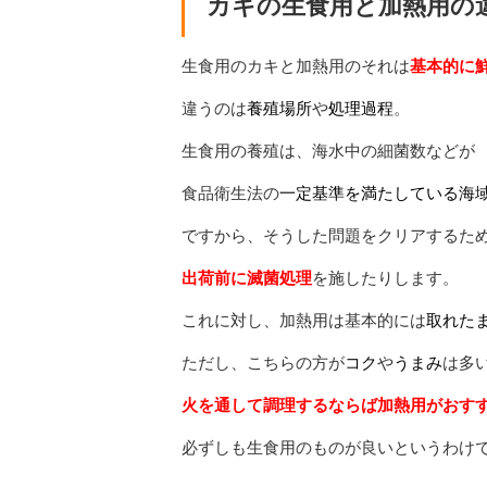
カキの生食用と加熱用の
生食用のカキと加熱用のそれは
基本的に
違うのは
養殖場所
や
処理過程
。
生食用の養殖は、海水中の細菌数などが
食品衛生法の
一定基準を満たしている海
ですから、そうした問題をクリアするた
出荷前に滅菌処理
を施したりします。
これに対し、加熱用は基本的には
取れた
ただし、こちらの方が
コク
や
うまみ
は多
火を通して調理するならば加熱用がおす
必ずしも生食用のものが良いというわけ