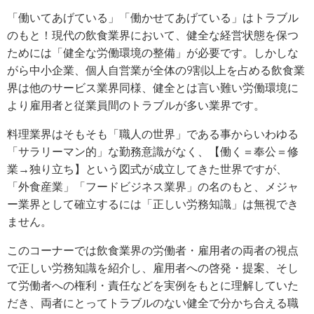
「働いてあげている」「働かせてあげている」はトラブル
のもと！
現代の飲食業界において、健全な経営状態を保つ
ためには「健全な労働環境の整備」が必要です。しかしな
がら中小企業、個人自営業が全体の9割以上を占める飲食業
界は他のサービス業界同様、健全とは言い難い労働環境に
より雇用者と従業員間のトラブルが多い業界です。
料理業界はそもそも「職人の世界」である事からいわゆる
「サラリーマン的」な勤務意識がなく、【働く＝奉公＝修
業→独り立ち】という図式が成立してきた世界ですが、
「外食産業」「フードビジネス業界」の名のもと、メジャ
ー業界として確立するには「正しい労務知識」は無視でき
ません。
このコーナーでは飲食業界の労働者・雇用者の両者の視点
で正しい労務知識を紹介し、雇用者への啓発・提案、そし
て労働者への権利・責任などを実例をもとに理解していた
だき、両者にとってトラブルのない健全で分かち合える職