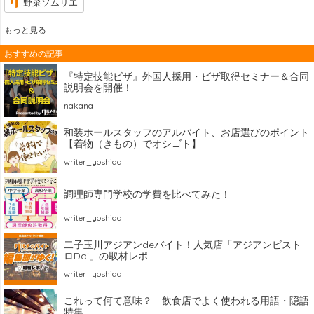
野菜ソムリエ
もっと見る
おすすめの記事
『特定技能ビザ』外国人採用・ビザ取得セミナー＆合同
説明会を開催！
nakana
和装ホールスタッフのアルバイト、お店選びのポイント
【着物（きもの）でオシゴト】
writer_yoshida
調理師専門学校の学費を比べてみた！
writer_yoshida
二子玉川アジアンdeバイト！人気店「アジアンビスト
ロDai」の取材レポ
writer_yoshida
これって何て意味？ 飲食店でよく使われる用語・隠語
特集