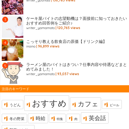
writer_yoshida
| 156,783 views
ケーキ屋バイトの志望動機は？面接前に知っておきたい
おすすめ回答例をご紹介♪
writer_yamamoto
| 120,765 views
こっそり教える飲食店の原価【ドリンク編】
inoino
| 96,899 views
ラーメン屋のバイトはきつい？仕事内容や待遇などまと
めてみました！
writer_yamamoto
| 93,037 views
注目のキーワード
おすすめ
カフェ
うどん
ビール
英会話
時給
冬の野菜
特集
肉