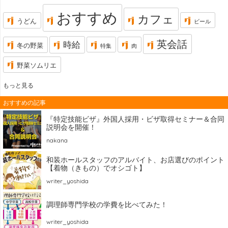
おすすめ
カフェ
うどん
ビール
英会話
時給
冬の野菜
特集
肉
野菜ソムリエ
もっと見る
おすすめの記事
『特定技能ビザ』外国人採用・ビザ取得セミナー＆合同
説明会を開催！
nakana
和装ホールスタッフのアルバイト、お店選びのポイント
【着物（きもの）でオシゴト】
writer_yoshida
調理師専門学校の学費を比べてみた！
writer_yoshida