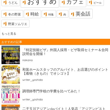
おすすめ
カフェ
うどん
ビール
英会話
時給
冬の野菜
特集
肉
野菜ソムリエ
もっと見る
おすすめの記事
『特定技能ビザ』外国人採用・ビザ取得セミナー＆合同
説明会を開催！
nakana
和装ホールスタッフのアルバイト、お店選びのポイント
【着物（きもの）でオシゴト】
writer_yoshida
調理師専門学校の学費を比べてみた！
writer_yoshida
二子玉川アジアンdeバイト！人気店「アジアンビスト