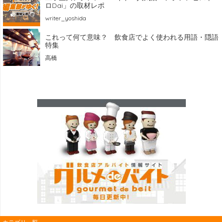
ロDai」の取材レポ
writer_yoshida
これって何て意味？ 飲食店でよく使われる用語・隠語
特集
高橋