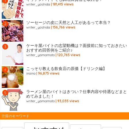
writer_yoshida
| 181,415 views
ソーセージの皮に天然と人工があるって本当？
writer_yoshida
| 156,766 views
ケーキ屋バイトの志望動機は？面接前に知っておきたい
おすすめ回答例をご紹介♪
writer_yamamoto
| 120,765 views
こっそり教える飲食店の原価【ドリンク編】
inoino
| 96,875 views
ラーメン屋のバイトはきつい？仕事内容や待遇などまと
めてみました！
writer_yamamoto
| 93,035 views
注目のキーワード