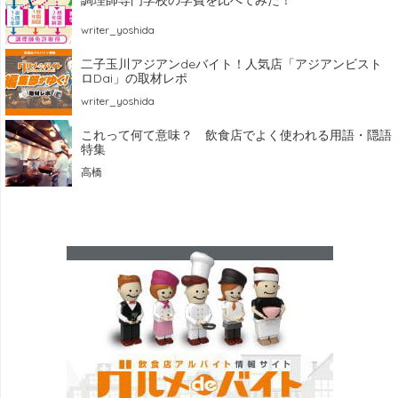
調理師専門学校の学費を比べてみた！
writer_yoshida
二子玉川アジアンdeバイト！人気店「アジアンビスト
ロDai」の取材レポ
writer_yoshida
これって何て意味？ 飲食店でよく使われる用語・隠語
特集
高橋