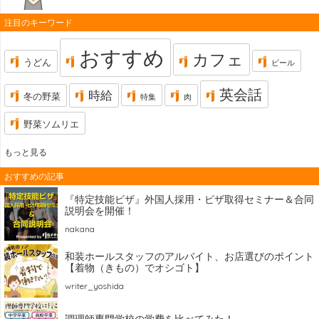
注目のキーワード
おすすめ
カフェ
うどん
ビール
英会話
時給
冬の野菜
特集
肉
野菜ソムリエ
もっと見る
おすすめの記事
『特定技能ビザ』外国人採用・ビザ取得セミナー＆合同
説明会を開催！
nakana
和装ホールスタッフのアルバイト、お店選びのポイント
【着物（きもの）でオシゴト】
writer_yoshida