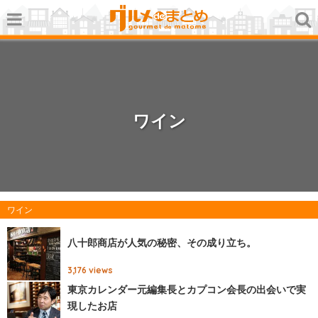
ワイン
ワイン
八十郎商店が人気の秘密、その成り立ち。
3,176
views
東京カレンダー元編集長とカプコン会長の出会いで実
現したお店