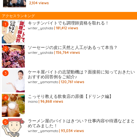
2,104
views
アクセスランキング
キッチンバイトでも調理師資格を取れる！
writer_yoshida
| 181,412 views
ソーセージの皮に天然と人工があるって本当？
writer_yoshida
| 156,764 views
ケーキ屋バイトの志望動機は？面接前に知っておきたい
おすすめ回答例をご紹介♪
writer_yamamoto
| 120,761 views
こっそり教える飲食店の原価【ドリンク編】
inoino
| 96,868 views
ラーメン屋のバイトはきつい？仕事内容や待遇などまと
めてみました！
writer_yamamoto
| 93,034 views